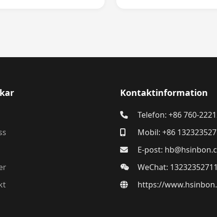
kar
Kontaktinformation
Telefon: +86 760-222
ss
Mobil: +86 13232352
E-post: hb@hsinbon.
er
WeChat: 1323235271
kt
https://www.hsinbon