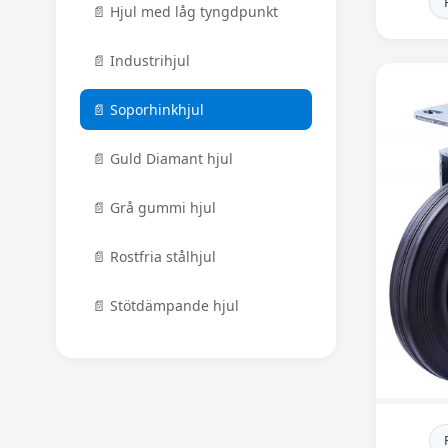
📄 Hjul med låg tyngdpunkt
📄 Industrihjul
📄 Soporhinkhjul
📄 Guld Diamant hjul
📄 Grå gummi hjul
📄 Rostfria stålhjul
📄 Stötdämpande hjul