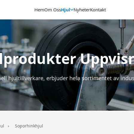
Hem
Om Oss
Hjul
Nyheter
Kontakt
lprodukter Uppvis
ell hjultillverkare, erbjuder hela sortimentet av indust
jul
›
Soporhinkhjul