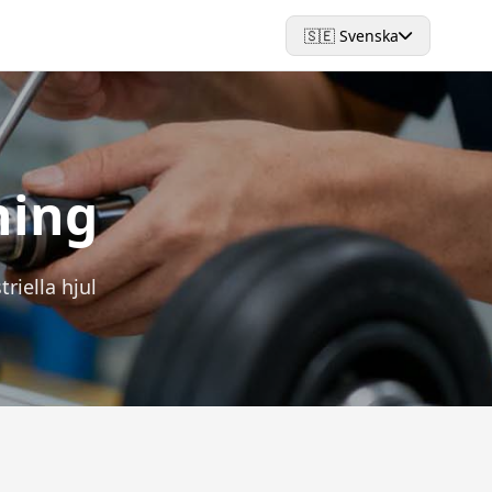
🇸🇪 Svenska
ning
riella hjul