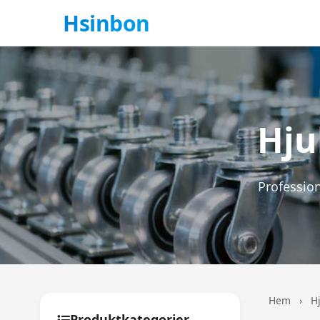
Hsinbon
Hju
Profession
Hem
›
H
Produktkategorier