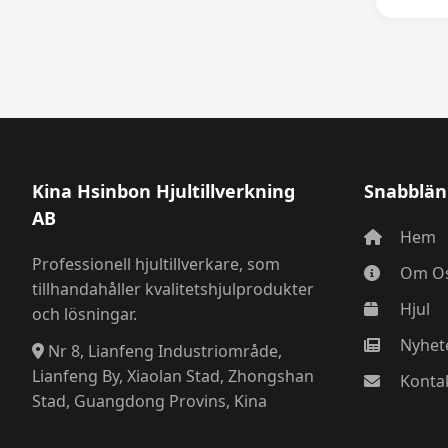
Kina Hsinbon Hjultillverkning
Snabblän
AB
Hem
Professionell hjultillverkare, som
Om O
tillhandahåller kvalitetshjulprodukter
Hjul
och lösningar.
Nyhet
Nr 8, Lianfeng Industriområde,
Lianfeng By, Xiaolan Stad, Zhongshan
Konta
Stad, Guangdong Provins, Kina