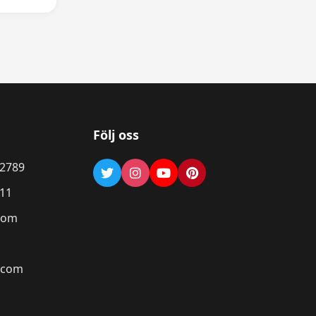
Följ oss
12789
711
com
1
.com