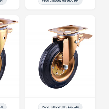
84
Produktkod: HB6699864
58
Produktkod: HB6699749